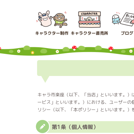
コ
ナ
ン
ビ
テ
ゲ
ン
ー
ツ
シ
キャラクター制作
キャラクター直売所
ブログ
へ
ョ
ス
ン
キ
に
ッ
移
プ
動
キャラ市楽座（以下、「当店」といいます。）
ービス」といいます。）における、ユーザーの
リシー（以下、「本ポリシー」といいます。）
第1条（個人情報）