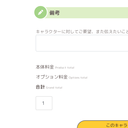
備考
キャラクターに対してご要望、また伝えたいこ
Product total
Options total
Grand total
ぷ
か
ぷ
か
このキャラ
個