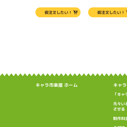
仮注文したい！
仮注文したい！
キャラ市楽座 ホーム
キャラ
「キャ
元々い
させる
制作料