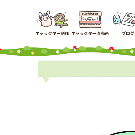
コ
ナ
ン
ビ
テ
ゲ
ン
ー
ツ
シ
キャラクター制作
キャラクター直売所
ブログ
へ
ョ
ス
ン
キ
に
ッ
移
プ
動