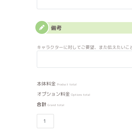
備考
キャラクターに対してご要望、また伝えたいこ
Product total
Options total
Grand total
ね
ぎ
ま