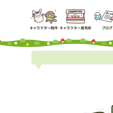
コ
ナ
ン
ビ
テ
ゲ
ン
ー
ツ
シ
キャラクター制作
キャラクター直売所
ブログ
へ
ョ
ス
ン
キ
に
ッ
移
プ
動