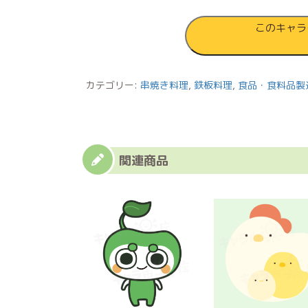
三
このキャラ
銃
士
個
カテゴリー:
串焼き料理
,
鉄板料理
,
食品・食料品製
関連商品