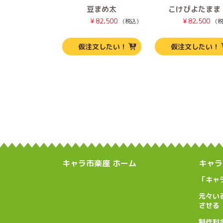
豆まめ太
こけぴよたまま
¥
82,500
¥
82,500
（税込）
（税
仮注文したい！
仮注文したい！
キャラ市楽座 ホーム
キャラ
「キャ
元々い
させる
制作料