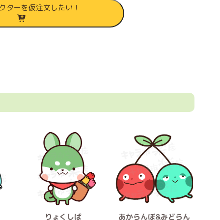
クターを仮注文したい！
りょくしば
あからんぼ&みどらん