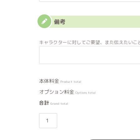
備考
キャラクターに対してご要望、また伝えたいこ
Product total
Options total
Grand total
グ
リ
太
個