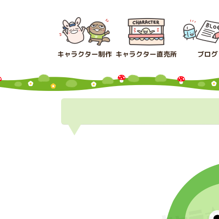
コ
ナ
ン
ビ
テ
ゲ
ン
ー
ツ
シ
キャラクター制作
キャラクター直売所
ブログ
へ
ョ
ス
ン
キ
に
ッ
移
プ
動