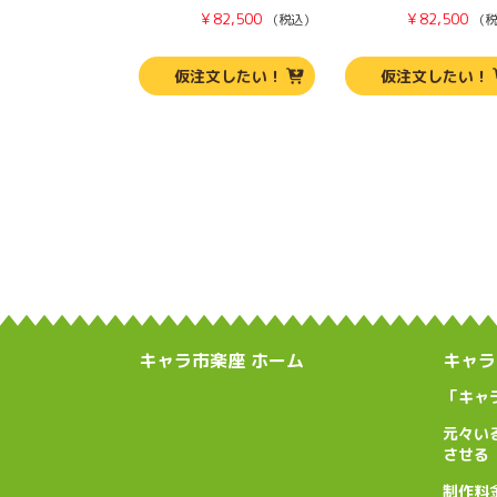
¥
82,500
¥
82,500
（税込）
（税
仮注文したい！
仮注文したい！
キャラ市楽座 ホーム
キャラ
「キャ
元々い
させる
制作料