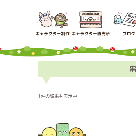
コ
ナ
ン
ビ
テ
ゲ
ン
ー
ツ
シ
キャラクター制作
キャラクター直売所
ブログ
へ
ョ
ス
ン
キ
に
ッ
移
プ
動
1件の結果を表示中