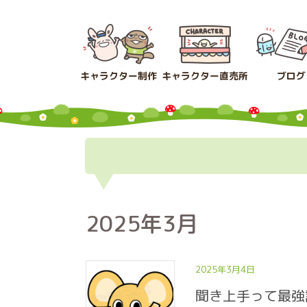
コ
ナ
ン
ビ
テ
ゲ
ン
ー
ツ
シ
キャラクター制作
キャラクター直売所
ブログ
へ
ョ
ス
ン
キ
に
ッ
移
プ
動
2025年3月
2025年3月4日
聞き上手って最強