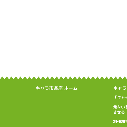
キャラ市楽座 ホーム
キャラ
「キャ
元々い
させる
制作料