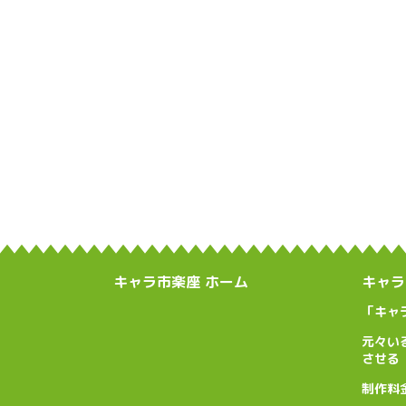
キャラ市楽座 ホーム
キャラ
「キャ
元々い
させる
制作料