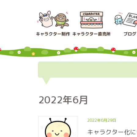
コ
ナ
ン
ビ
テ
ゲ
ン
ー
ツ
シ
キャラクター制作
キャラクター直売所
ブログ
へ
ョ
ス
ン
キ
に
ッ
移
プ
動
2022年6月
2022年6月29日
キャラクター化に