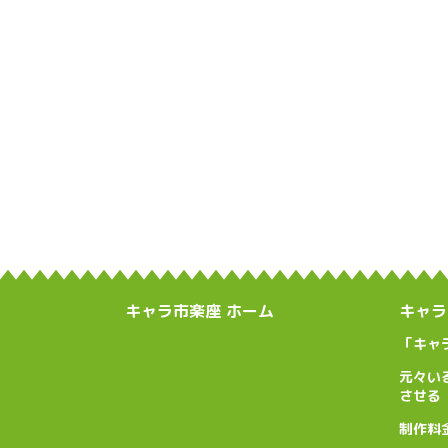
キャラ市楽座 ホーム
キャラ
「キャ
元々い
させる
制作料