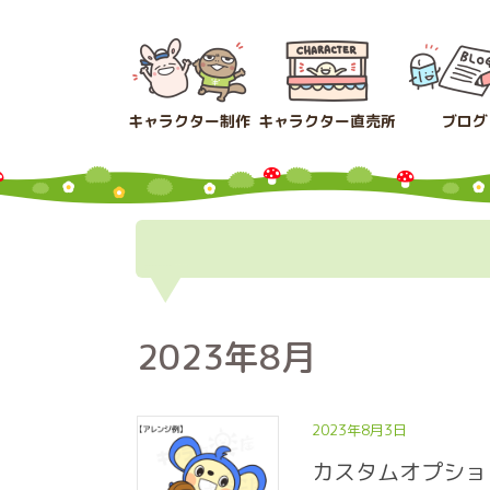
コ
ナ
ン
ビ
テ
ゲ
ン
ー
ツ
シ
キャラクター制作
キャラクター直売所
ブログ
へ
ョ
ス
ン
キ
に
ッ
移
プ
動
2023年8月
2023年8月3日
カスタムオプショ