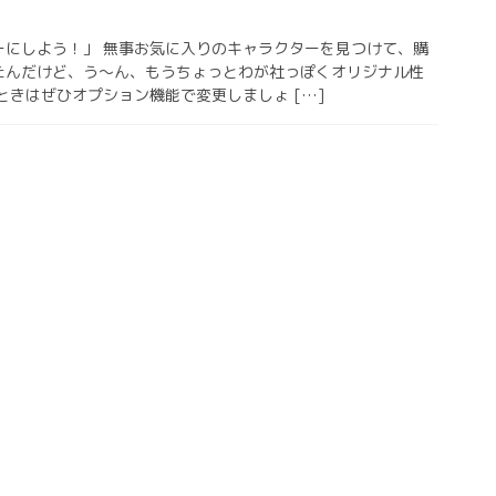
ーにしよう！」 無事お気に入りのキャラクターを見つけて、購
たんだけど、う～ん、もうちょっとわが社っぽくオリジナル性
ときはぜひオプション機能で変更しましょ […]