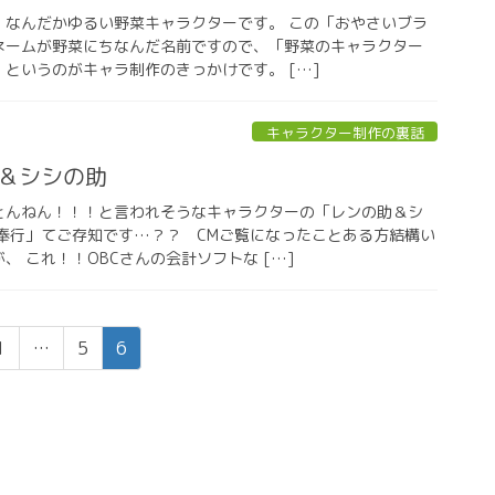
、なんだかゆるい野菜キャラクターです。 この「おやさいブラ
ネームが野菜にちなんだ名前ですので、「野菜のキャラクター
というのがキャラ制作のきっかけです。 […]
キャラクター制作の裏話
＆シシの助
とんねん！！！と言われそうなキャラクターの「レンの助＆シ
定奉行」てご存知です…？？ CMご覧になったことある方結構い
、 これ！！OBCさんの会計ソフトな […]
固
固
固
1
…
5
6
定
定
定
ペ
ペ
ペ
ー
ー
ー
ジ
ジ
ジ