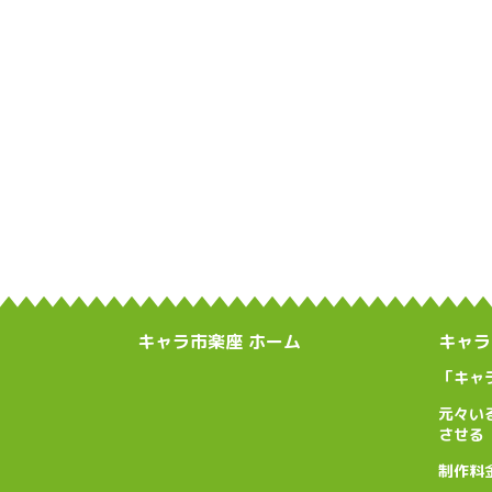
キャラ市楽座 ホーム
キャラ
「キャ
元々い
させる
制作料