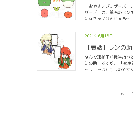
「おやさいブラザーズ」
ザーズ」は、筆者のペン
いなきゃいけんじゃろ〜」
2021年6月16日
【裏話】レンの助
なんで連獅子が携帯持っ
シの助」ですが、 「勘
らっしゃると思うのですが
投
«
稿
の
ペ
ー