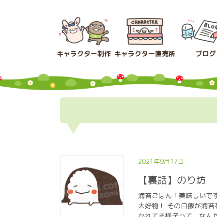
コ
ナ
ン
ビ
テ
ゲ
ン
ー
ツ
シ
キャラクター制作
キャラクター直売所
ブログ
へ
ョ
ス
ン
キ
に
ッ
移
プ
動
2021年9月17日
【裏話】のり坊
海苔ごはん！美味しいで
大好物！ その白飯が海
かれてる様子って、なんだ